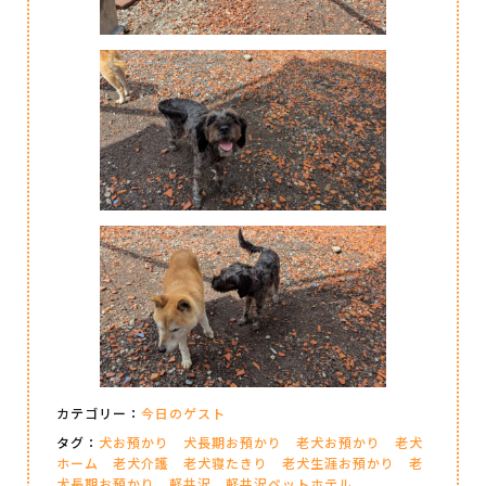
カテゴリー：
今日のゲスト
タグ：
犬お預かり
犬長期お預かり
老犬お預かり
老犬
ホーム
老犬介護
老犬寝たきり
老犬生涯お預かり
老
犬長期お預かり
軽井沢
軽井沢ペットホテル