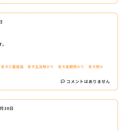
日
す。
老犬介護施設
老犬生涯預かり
老犬長期預かり
老犬預か
コメントはありません
7月30日