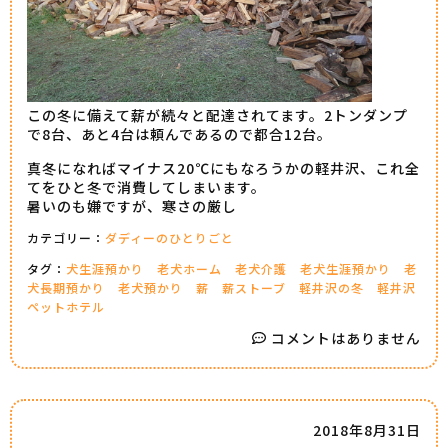
この冬に備えて薪が続々と配達されてます。2トンダンプ
で8台、あと4台は頼んであるので都合12台。
真冬になればマイナス20℃にもなろうかの軽井沢、これ全
てをひと冬で消費してしまいます。
暑いのも嫌ですが、寒さの厳し
カテゴリー：
ダディーのひとりごと
タグ：
犬生涯預かり
老犬ホーム
老犬介護
老犬生涯預かり
老
犬長期預かり
老犬預かり
薪
薪ストーブ
軽井沢の冬
軽井沢
ペットホテル
コメントはありません
2018年8月31日