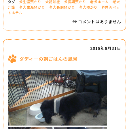
タグ：
犬生涯預かり
犬認知症
犬長期預かり
老犬ホーム
老犬
介護
老犬生涯預かり
老犬長期預かり
老犬預かり
軽井沢ペッ
トホテル
コメントはありません
2018年8月31日
ダディーの朝ごはんの風景