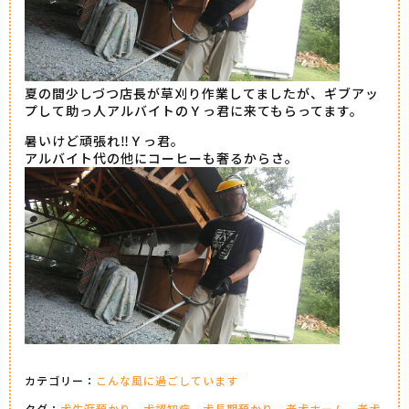
夏の間少しづつ店長が草刈り作業してましたが、ギブアッ
プして助っ人アルバイトのＹっ君に来てもらってます。
暑いけど頑張れ‼Ｙっ君。
アルバイト代の他にコーヒーも奢るからさ。
カテゴリー：
こんな風に過ごしています
タグ：
犬生涯預かり
犬認知症
犬長期預かり
老犬ホーム
老犬