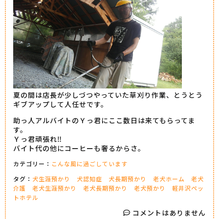
夏の間は店長が少しづつやっていた草刈り作業、とうとう
ギブアップして人任せです。
助っ人アルバイトのＹっ君にここ数日は来てもらってま
す。
Ｙっ君頑張れ‼
バイト代の他にコーヒーも奢るからさ。
カテゴリー：
こんな風に過ごしています
タグ：
犬生涯預かり
犬認知症
犬長期預かり
老犬ホーム
老犬
介護
老犬生涯預かり
老犬長期預かり
老犬預かり
軽井沢ペッ
トホテル
コメントはありません