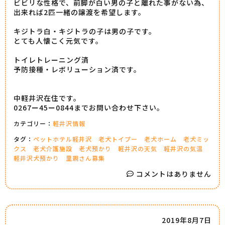
ビビリな性格で、前脚が白い男の子と離れた事がない為、
出来れば2匹一緒の譲渡を希望します。
キジトラ白・キジトラの子は男の子です。
とても人懐こく元気です。
トイレトレーニング済
予防接種・レボリューション済です。
中軽井沢在住です。
0267ー45ー0844までお問い合わせ下さい。
カテゴリー：
軽井沢情報
タグ：
ペットホテル軽井沢
老犬トイプー
老犬ホーム
老犬ミッ
クス
老犬介護施設
老犬預かり
軽井沢の天気
軽井沢の気温
軽井沢犬預かり
里親さん募集
コメントはありません
2019年8月7日