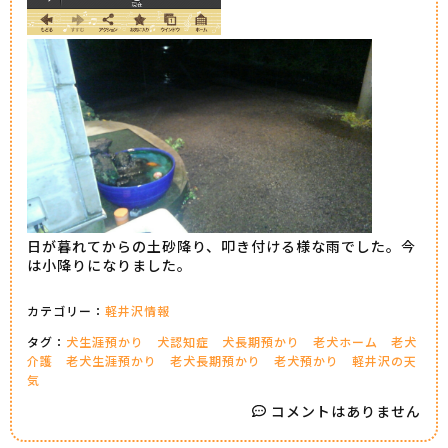
日が暮れてからの土砂降り、叩き付ける様な雨でした。今
は小降りになりました。
カテゴリー：
軽井沢情報
タグ：
犬生涯預かり
犬認知症
犬長期預かり
老犬ホーム
老犬
介護
老犬生涯預かり
老犬長期預かり
老犬預かり
軽井沢の天
気
コメントはありません