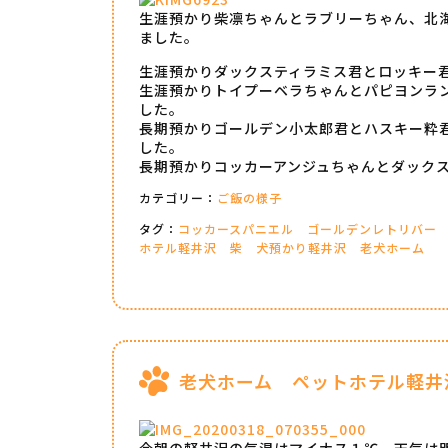
生涯預かり柴凛ちゃんとラブリーちゃん、北
ました。
生涯預かりダックスティラミス君とロッキー
生涯預かりトイプーベラちゃんとパピヨンラ
した。
長期預かりゴールデン小太郎君とハスキー粋
した。
長期預かりコッカーアンジュちゃんとダック
カテゴリー：
ご飯の様子
タグ：
コッカースパニエル
ゴールデンレトリバー
ホテル軽井沢
柴
犬預かり軽井沢
老犬ホーム
老犬ホーム ペットホテル軽井
今朝の軽井沢の気温はマイナス１℃。天気は