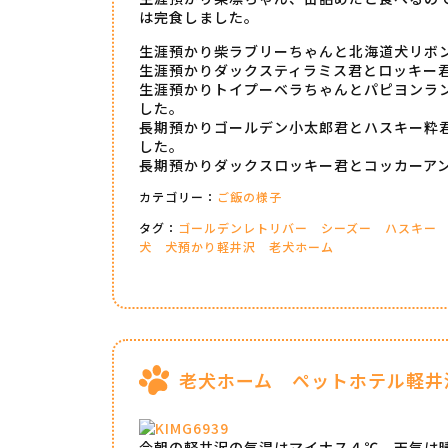
は完食しました。
生涯預かり柴ラブリーちゃんと北海道犬リボ
生涯預かりダックスティラミス君とロッキー
生涯預かりトイプーベラちゃんとパピヨンラ
した。
長期預かりゴールデン小太郎君とハスキー粋
した。
長期預かりダックスロッキー君とコッカーア
カテゴリー：
ご飯の様子
タグ：
ゴールデンレトリバー
シーズー
ハスキー
犬
犬預かり軽井沢
老犬ホーム
老犬ホーム ペットホテル軽井
今朝の軽井沢の気温はマイナス４℃、天気は