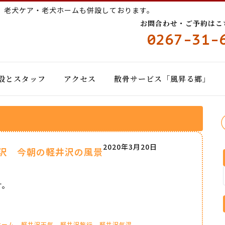
ー
老犬ケア・老犬ホームも併設しております。
お問合わせ・ご予約はこちら
0267-31-
設とスタッフ
アクセス
散骨サービス「風昇る郷」
2020年3月20日
沢 今朝の軽井沢の風景
す。
ホーム
軽井沢天気
軽井沢旅行
軽井沢気温