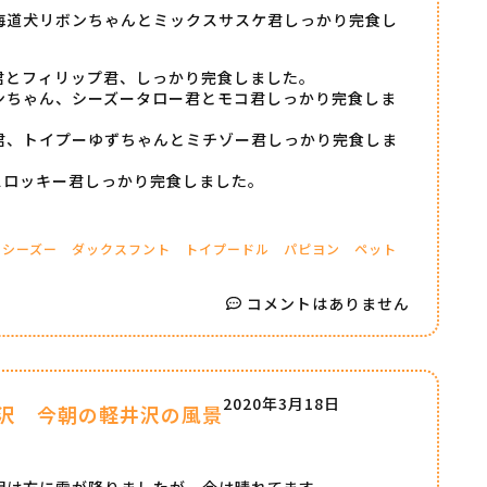
海道犬リボンちゃんとミックスサスケ君しっかり完食し
君とフィリップ君、しっかり完食しました。
ンちゃん、シーズータロー君とモコ君しっかり完食しま
君、トイプーゆずちゃんとミチゾー君しっかり完食しま
スロッキー君しっかり完食しました。
シーズー
ダックスフント
トイプードル
パピヨン
ペット
コメントはありません
2020年3月18日
沢 今朝の軽井沢の風景
明け方に雪が降りましたが、今は晴れてます。