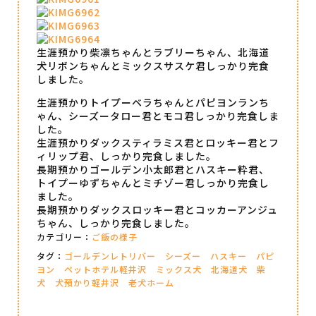
生涯預かり柴凛ちゃんとラブリーちゃん、北海道
犬リボンちゃんとミックスサスケ君しっかり完食
しました。
生涯預かりトイプーベラちゃんとパピヨンランち
ゃん、シーズータロー君とモコ君しっかり完食しま
した。
生涯預かりダックスティラミス君とロッキー君とフ
ィリップ君、しっかり完食しました。
長期預かりゴールデン小太郎君とハスキー粋君、
トイプーゆずちゃんとミチゾー君しっかり完食し
ました。
長期預かりダックスロッキー君とコッカーアンジュ
ちゃん、しっかり完食しました。
カテゴリー：
ご飯の様子
タグ：
ゴールデンレトリバー
シーズー
ハスキー
パピ
ヨン
ペットホテル軽井沢
ミックス犬
北海道犬
柴
犬
犬預かり軽井沢
老犬ホーム