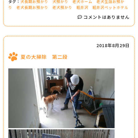
タグ：
犬長期お預かり
犬預かり
老犬ホーム
老犬生涯お預か
り
老犬長期お預かり
老犬預かり
軽井沢
軽井沢ペットホテル
コメントはありません
2018年8月29日
夏の大掃除 第二段