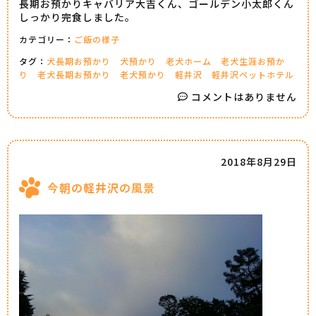
長期お預かりキャバリア大吉くん、ゴールデン小太郎くん
しっかり完食しました。
カテゴリー：
ご飯の様子
タグ：
犬長期お預かり
犬預かり
老犬ホーム
老犬生涯お預か
り
老犬長期お預かり
老犬預かり
軽井沢
軽井沢ペットホテル
コメントはありません
2018年8月29日
今朝の軽井沢の風景