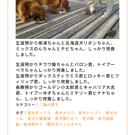
生涯預かり柴凛ちゃんと北海道犬リボンちゃん、
ミックスのんちゃんとチビちゃん、しっかり完食
しました。
生涯預かりチワワ姫ちゃんとバロン君、トイプー
ベラちゃんしっかり完食しました。
生涯預かりダックスティラミス君とロッキー君とフ
ィリップ君、しっかり完食しました。
長期預かりゴールデン小太郎君とキャバリア大吉
君、トイプーゆずちゃんとミチゾー君とナナちゃ
ん、しっかり完食しました。
カテゴリー：
ご飯の様子
タグ：
老犬ダックス
老犬チワワ
老犬トイプー
老犬ホ
ーム
老犬介護施設
老犬寝たきり
老犬柴
老犬認知
症
老犬預かり
軽井沢ペットホテル