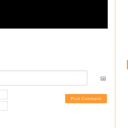
。
Name*
Email*