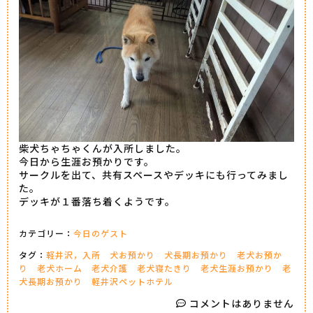
柴犬ちゃちゃくんが入所しました。
今日から生涯お預かりです。
サークルを出て、共有スペースやデッキにも行ってみまし
た。
デッキが１番落ち着くようです。
カテゴリー：
今日のゲスト
タグ：
軽井沢，入所
犬お預かり
犬長期お預かり
老犬お預か
り
老犬ホーム
老犬介護
老犬寝たきり
老犬生涯お預かり
老
犬長期お預かり
軽井沢ペットホテル
コメントはありません