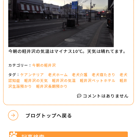
今朝の軽井沢の気温はマイナス10℃。天気は晴れてます。
カテゴリー：
今朝の軽井沢
タグ：
ケアンテリア
老犬ホーム
老犬介護
老犬寝たきり
老犬
認知症
軽井沢の天気
軽井沢の気温
軽井沢ペットホテル
軽井
沢生涯預かり
軽井沢長期預かり
コメントはありません
ブログトップへ戻る
記事検索