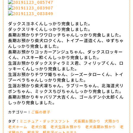
ダックスヨネくんしっかり完食しました。
ダックスリキくんしっかり完食しました。
長期お預かりチワワロッチちゃんしっかり完食しました。
長期お預かり柴犬ロクくん、トイプー道造くん、ゆずちゃ
んしっかり完食しました。
長期お預かりコッカーアンジュちゃん、ダックスロッキー
くん、ハスキー粋くんしっかり完食しました。
生涯お預かりダックスティラミス君、フィリップくん、ロ
ッキーくんしっかり完食しました。
生涯お預かりチワワ姫ちゃん、シーズータローくん、トイ
プーベラちゃんしっかり完食しました。
生涯お預かり柴犬凜ちゃん、ラブリーちゃん、北海道犬リ
ボンちゃん、ミックスちびちゃんしっかり完食しました。
長期お預かりキャバリア大吉くん、ゴールデン小太郎くん
しっかり完食しました。
カテゴリー：
ご飯の様子
タグ：
ミニチュア・ダックスフント
犬長期お預かり
犬預かり
老犬ホーム
老犬介護
老犬生涯お預かり
老犬長期お預かり
老
犬預かり
軽井沢
軽井沢ペットホテル