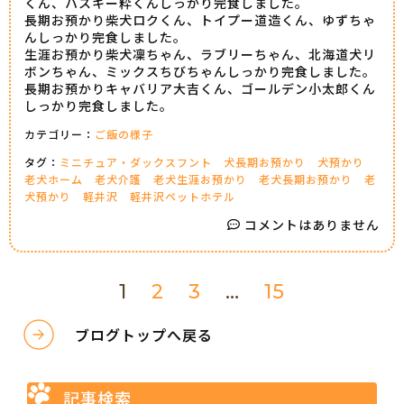
くん、ハスキー粋くんしっかり完食しました。
長期お預かり柴犬ロクくん、トイプー道造くん、ゆずちゃ
んしっかり完食しました。
生涯お預かり柴犬凜ちゃん、ラブリーちゃん、北海道犬リ
ボンちゃん、ミックスちびちゃんしっかり完食しました。
長期お預かりキャバリア大吉くん、ゴールデン小太郎くん
しっかり完食しました。
カテゴリー：
ご飯の様子
タグ：
ミニチュア・ダックスフント
犬長期お預かり
犬預かり
老犬ホーム
老犬介護
老犬生涯お預かり
老犬長期お預かり
老
犬預かり
軽井沢
軽井沢ペットホテル
コメントはありません
1
2
3
…
15
ブログトップへ戻る
記事検索