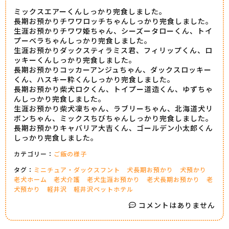
ミックスエアーくんしっかり完食しました。
長期お預かりチワワロッチちゃんしっかり完食しました。
生涯お預かりチワワ姫ちゃん、シーズータローくん、トイ
プーベラちゃんしっかり完食しました。
生涯お預かりダックスティラミス君、フィリップくん、ロ
ッキーくんしっかり完食しました。
長期お預かりコッカーアンジュちゃん、ダックスロッキー
くん、ハスキー粋くんしっかり完食しました。
長期お預かり柴犬ロクくん、トイプー道造くん、ゆずちゃ
んしっかり完食しました。
生涯お預かり柴犬凜ちゃん、ラブリーちゃん、北海道犬リ
ボンちゃん、ミックスちびちゃんしっかり完食しました。
長期お預かりキャバリア大吉くん、ゴールデン小太郎くん
しっかり完食しました。
カテゴリー：
ご飯の様子
タグ：
ミニチュア・ダックスフント
犬長期お預かり
犬預かり
老犬ホーム
老犬介護
老犬生涯お預かり
老犬長期お預かり
老
犬預かり
軽井沢
軽井沢ペットホテル
コメントはありません