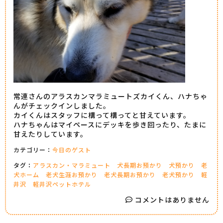
常連さんのアラスカンマラミュートズカイくん、ハナちゃ
んがチェックインしました。
カイくんはスタッフに構って構ってと甘えています。
ハナちゃんはマイペースにデッキを歩き回ったり、たまに
甘えたりしています。
カテゴリー：
今日のゲスト
タグ：
アラスカン・マラミュート
犬長期お預かり
犬預かり
老
犬ホーム
老犬生涯お預かり
老犬長期お預かり
老犬預かり
軽
井沢
軽井沢ペットホテル
コメントはありません